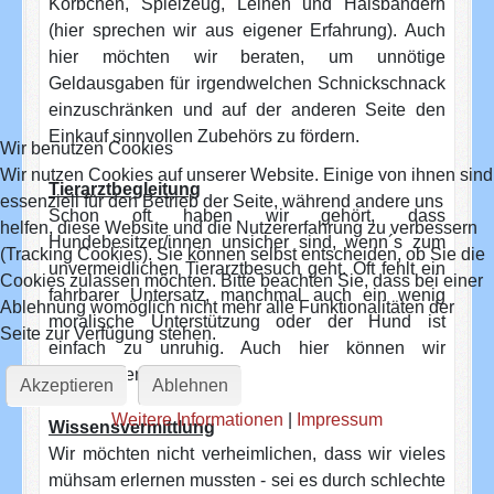
Körbchen, Spielzeug, Leinen und Halsbändern
(hier sprechen wir aus eigener Erfahrung). Auch
hier möchten wir beraten, um unnötige
Geldausgaben für irgendwelchen Schnickschnack
einzuschränken und auf der anderen Seite den
Einkauf sinnvollen Zubehörs zu fördern.
Wir benutzen Cookies
Wir nutzen Cookies auf unserer Website. Einige von ihnen sind
Tierarztbegleitung
essenziell für den Betrieb der Seite, während andere uns
Schon oft haben wir gehört, dass
helfen, diese Website und die Nutzererfahrung zu verbessern
Hundebesitzer/innen unsicher sind, wenn´s zum
(Tracking Cookies). Sie können selbst entscheiden, ob Sie die
unvermeidlichen Tierarztbesuch geht. Oft fehlt ein
Cookies zulassen möchten. Bitte beachten Sie, dass bei einer
fahrbarer Untersatz, manchmal auch ein wenig
Ablehnung womöglich nicht mehr alle Funktionalitäten der
moralische Unterstützung oder der Hund ist
Seite zur Verfügung stehen.
einfach zu unruhig. Auch hier können wir
weiterhelfen.
Akzeptieren
Ablehnen
Weitere Informationen
|
Impressum
Wissensvermittlung
Wir möchten nicht verheimlichen, dass wir vieles
mühsam erlernen mussten - sei es durch schlechte